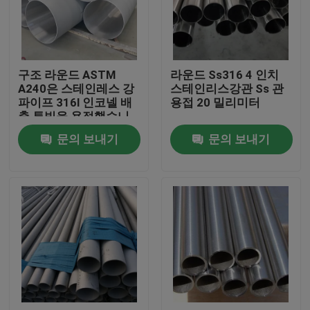
회사 소개
구조 라운드 ASTM
라운드 Ss316 4 인치
공장 투어
A240은 스테인레스 강
스테인리스강관 Ss 관
파이프 316l 인코넬 배
용접 20 밀리미터
출 튜빙을 용접했습니
품질 관리
다
문의 보내기
문의 보내기
연락처
견적 요청
스테인리스강 코일
냉연 강판 코일