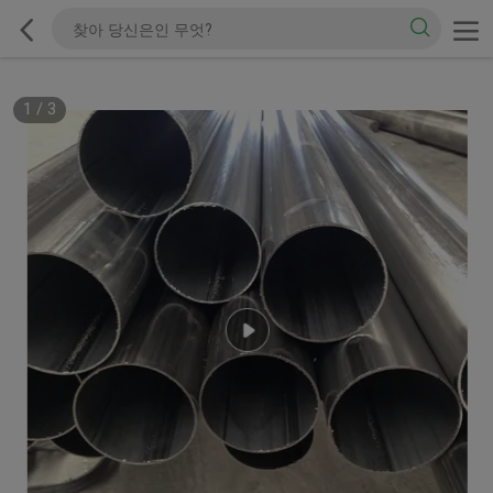
1
/
3