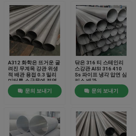
A312 화학은 뜨거운 굴
닦은 316 티 스테인리
려진 무계목 강관 위생
스강관 AISI 316 410
적 배관 용접 0.3 밀리
Ss 파이프 냉각 압연 심
미터를 소금물에 절였
리스 배관
습니다
문의 보내기
문의 보내기
홈
제품 소개
동영상