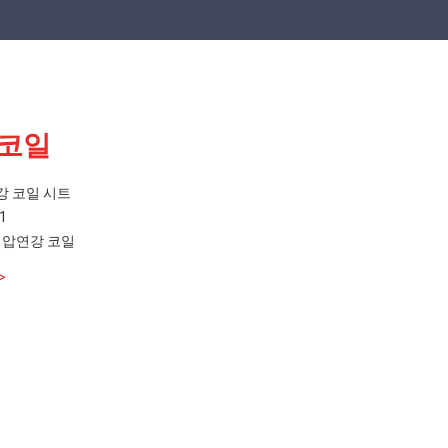
 코일
연강 코일 시트
1
간 압연강 코일
>