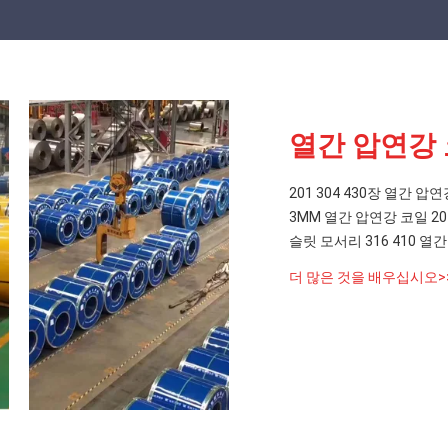
열간 압연강
201 304 430장 열간 압
3MM 열간 압연강 코일 20
슬릿 모서리 316 410 열
더 많은 것을 배우십시오>