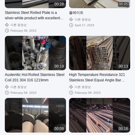
00:28
00:05
Stainless Steel Rolled Plate is a
플레이트
silver-white product with excellent
다른 동영상
corrosion resistance.
다른 동영상
April 17, 2023
February 09, 2023
00:19
00:13
Austenitic Hot Rolled Stainless Steel
High Temperature Resistance 321
Coil 201 304 316 1219mm
Stainless Steel Equal Angle Bar
Stainless
다른 동영상
다른 동영상
February 09, 2023
February 09, 2023
00:09
00:16