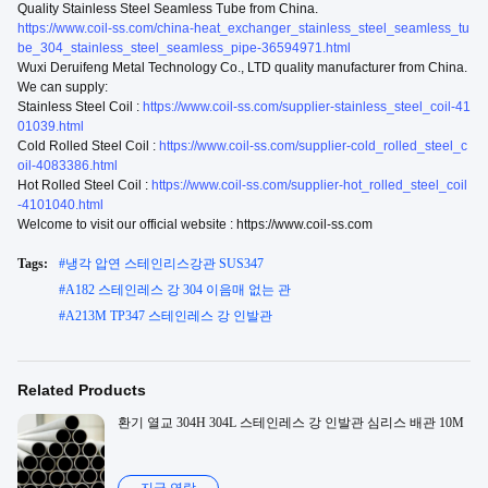
Quality Stainless Steel Seamless Tube from China.
https://www.coil-ss.com/china-heat_exchanger_stainless_steel_seamless_tu
be_304_stainless_steel_seamless_pipe-36594971.html
Wuxi Deruifeng Metal Technology Co., LTD quality manufacturer from China.
We can supply:
Stainless Steel Coil :
https://www.coil-ss.com/supplier-stainless_steel_coil-41
01039.html
Cold Rolled Steel Coil :
https://www.coil-ss.com/supplier-cold_rolled_steel_c
oil-4083386.html
Hot Rolled Steel Coil :
https://www.coil-ss.com/supplier-hot_rolled_steel_coil
-4101040.html
Welcome to visit our official website : https://www.coil-ss.com
Tags:
#
냉각 압연 스테인리스강관 SUS347
#
A182 스테인레스 강 304 이음매 없는 관
#
A213M TP347 스테인레스 강 인발관
Related Products
환기 열교 304H 304L 스테인레스 강 인발관 심리스 배관 10M