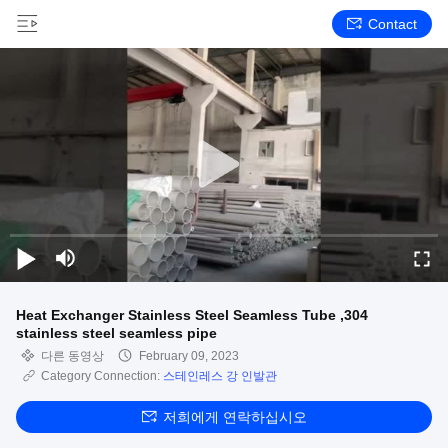
Contact
Heat Exchanger Stainless Steel Seamless Tube ,304
stainless steel seamless pipe
다른 동영상
February 09, 2023
Category Connection:
스테인레스 강 인발관
저희에게 연락하십시오