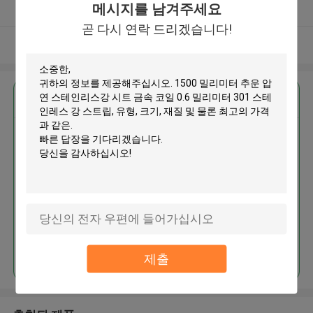
메시지를 남겨주세요
확인된 공급자
곧 다시 연락 드리겠습니다!
더 많은 것을 전망하십시오
가장 저렴 한 가격 으로
1500 밀리미터 추운 압연 스테인
리스강 시트 금속 코일 0.6 밀리미
터 301 스테인레스 강 스트립
계속하다
제출