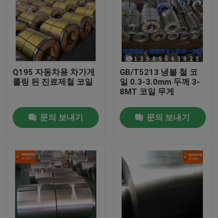
회사 소개
공장 투어
Q195 자동차용 차가게
GB/T5213 냉불 철 코
롤링 된 진료제철 코일
일 0.3-3.0mm 두께 3-
품질 관리
8MT 코일 무게
문의 보내기
문의 보내기
연락처
견적 요청
스테인리스강 코일
냉연 강판 코일