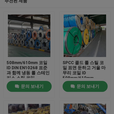
추천된 제품
508mm/610mm 코일
SPCC 콜드 롤 스틸 코
ID DIN EN10268 표준
일 표면 둔하고 거울 마
과 함께 냉동 롤 스테인
무리 코일 ID
리스 스틸 코일
508mm/610mm
홈
문의 보내기
문의 보내기
제품 소개
동영상