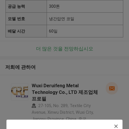
공급 능력
300톤
모델 번호
냉간압연 코일
배달 시간
60일
더 많은 것을 전망하십시오
저희에 관하여
Wuxi Deruifeng Metal
Technology Co., LTD 제조업체
프로필
27-105, No. 289, Textile City
Avenue, Xinwu District, Wuxi City,
Jiangsu Province, China ,중국
5.0