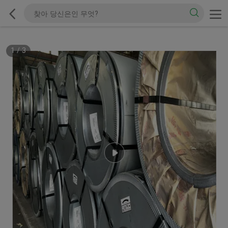
1
/
3