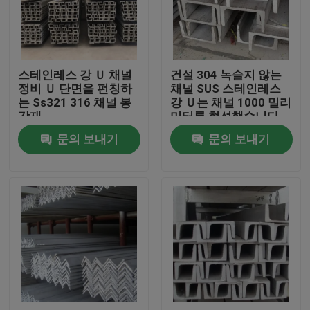
회사 소개
스테인레스 강 Ｕ 채널
건설 304 녹슬지 않는
공장 투어
정비 Ｕ 단면을 펀칭하
채널 SUS 스테인레스
는 Ss321 316 채널 봉
강 Ｕ는 채널 1000 밀리
강재
미터를 형성했습니다
품질 관리
문의 보내기
문의 보내기
연락처
견적 요청
스테인리스강 코일
냉연 강판 코일