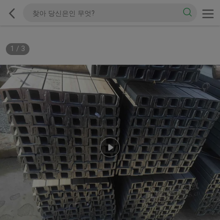
1
/
3