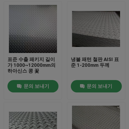
표준 수출 패키지 길이
냉불 패턴 철판 AISI 표
가 1000~12000mm의
준 1-200mm 두께
하아신스 콩 꽃
문의 보내기
문의 보내기
홈
제품 소개
동영상