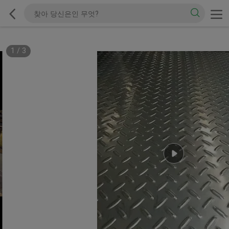
1
/
3