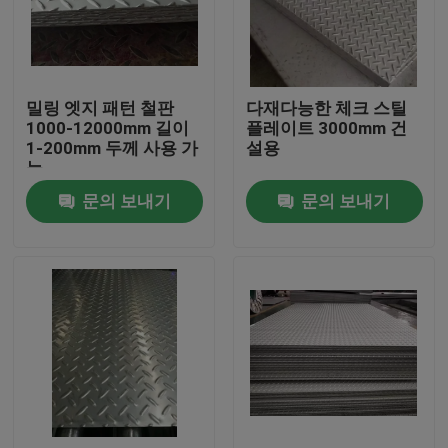
회사 소개
밀링 엣지 패턴 철판
다재다능한 체크 스틸
공장 투어
1000-12000mm 길이
플레이트 3000mm 건
1-200mm 두께 사용 가
설용
능
품질 관리
문의 보내기
문의 보내기
연락처
견적 요청
스테인리스강 코일
냉연 강판 코일