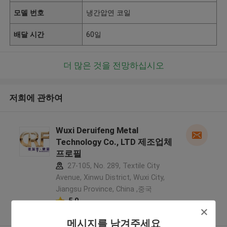
모델 번호
냉간압연 코일
배달 시간
60일
더 많은 것을 전망하십시오
저희에 관하여
Wuxi Deruifeng Metal
Technology Co., LTD 제조업체
프로필
27-105, No. 289, Textile City
Avenue, Xinwu District, Wuxi City,
Jiangsu Province, China ,중국
5.0
확인된 공급자
메시지를 남겨주세요