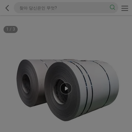
1
/
3