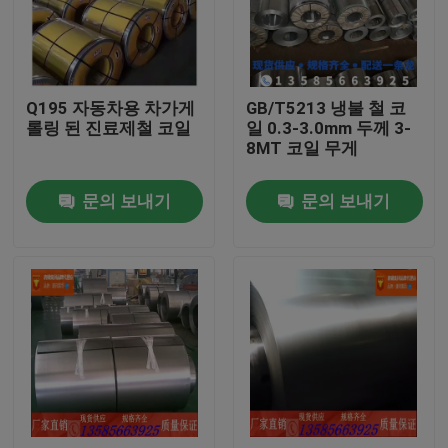
회사 소개
Q195 자동차용 차가게
GB/T5213 냉불 철 코
공장 투어
롤링 된 진료제철 코일
일 0.3-3.0mm 두께 3-
8MT 코일 무게
품질 관리
문의 보내기
문의 보내기
연락처
견적 요청
스테인리스강 코일
냉연 강판 코일